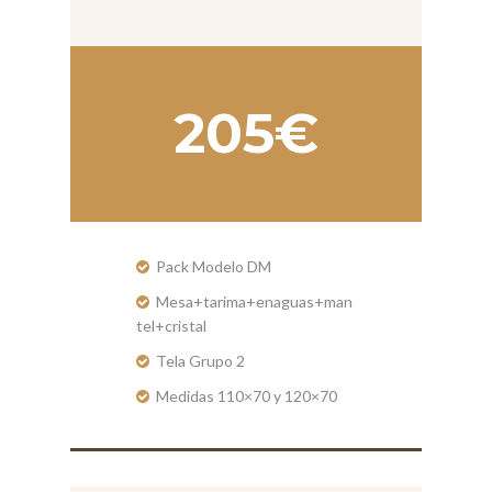
205€
Pack Modelo DM
Mesa+tarima+enaguas+man
tel+cristal
Tela Grupo 2
Medidas 110×70 y 120×70