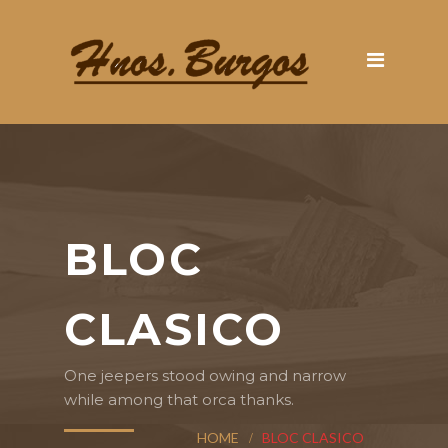
BLOC
CLASICO
One jeepers stood owing and narrow
while among that orca thanks.
HOME
BLOC CLASICO